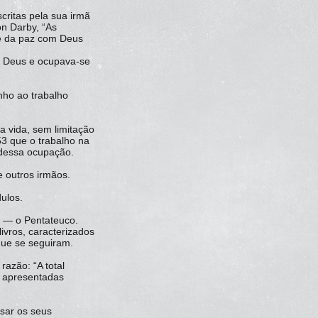
critas pela sua irmã
on Darby, “As
se da paz com Deus
e Deus e ocupava-se
nho ao trabalho
ua vida, sem limitação
53 que o trabalho na
u dessa ocupação.
e outros irmãos.
ulos.
s — o Pentateuco.
ivros, caracterizados
 que se seguiram.
azão: “A total
o apresentadas
ssar os seus