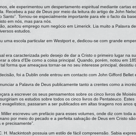
os, ele experimentou um despertamento espiritual mediante cartas es
a. Recebeu a paz de Deus por meio da leitura do artigo de John Nels
o Santo”. Tornou-se especialmente importante para ele o facto da ba
risto em nós, mas para nós.
tão, aceitou emprego num negócio em Limerick. Lia muito a Palavra d
iversos estudos.
iu uma escola particular em Westport e, dedicou-se com grande empe
ual era caracterizada pelo desejo de dar a Cristo o primeiro lugar na s
rar a obra d'Ele como a coisa principal. Quando, porém, notou em 18
tal forma que ameaçava tornar-se no seu interesse principal, desisti
ecisão, foi a Dublin onde entrou em contacto com John Gifford Bellet 
nunciar a Palavra de Deus publicamente tanto a crentes como a incréd
çara a escrever os seus pensamentos sobre os cinco livros de Moisé
surgiriam os estudos sobre todos os cinco livros do Pentateuco. Estes l
z evagelístico, passaram a ser publicados em altas tiragens nos anos
iller escreveu um prefácio para esses volumes, onde diz com toda a r
mano por meio do pecado e a perfeita salvação de Deus em Cristo sã
 e precisamente”.
. H. Mackintosh possuia um estilo de fácil compreensão. Sabia expre