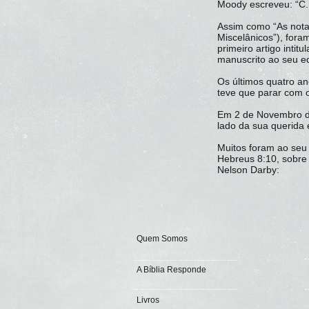
Moody escreveu: “C. 
Assim como “As notas
Miscelânicos”), fora
primeiro artigo inti
manuscrito ao seu ed
Os últimos quatro an
teve que parar com o
Em 2 de Novembro de
lado da sua querida
Muitos foram ao seu 
Hebreus 8:10, sobre 
Nelson Darby:
Quem Somos
A Bíblia Responde
Livros