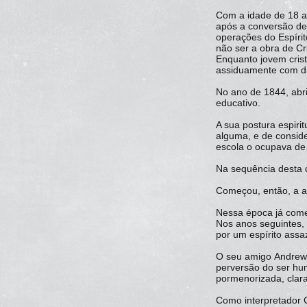
Com a idade de 18 an
após a conversão del
operações do Espírit
não ser a obra de C
Enquanto jovem cris
assiduamente com d
No ano de 1844, abr
educativo.
A sua postura espirit
alguma, e de conside
escola o ocupava de 
Na sequência desta d
Começou, então, a a
Nessa época já come
Nos anos seguintes, 
por um espírito assa
O seu amigo Andrew M
perversão do ser hu
pormenorizada, clara
Como interpretador C