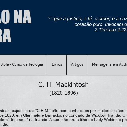
O NA
"segue a justiça, a fé, o amor, e a 
coração puro, invocam o
RA
2 Timóteo 2:22
oBible - Curso de Teologia
Livros
Artigos
Mensagens em Áudio
C. H. Mackintosh
(1820-1896)
tosh, cujos iniciais “C.H.M.” são bem conhecidos por muitos cristãos 
e 1820, em Glenmalure Barracks, no condado de Wicklow, Irlanda. O 
nders’ Regiment” na Irlanda. A sua mãe era a filha de Lady Weldon e p
landa.