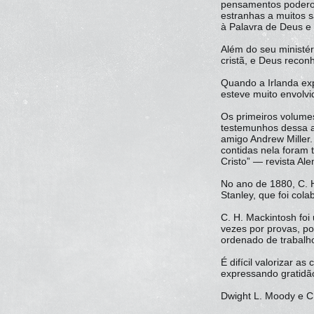
pensamentos poderos
estranhas a muitos s
à Palavra de Deus e 
Além do seu ministé
cristã, e Deus recon
Quando a Irlanda e
esteve muito envolvi
Os primeiros volume
testemunhos dessa a
amigo Andrew Miller.
contidas nela foram 
Cristo” — revista Al
No ano de 1880, C. H
Stanley, que foi col
C. H. Mackintosh fo
vezes por provas, p
ordenado de trabalho
É difícil valorizar 
expressando gratidã
Dwight L. Moody e C