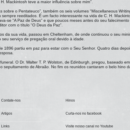
H. Mackintosh teve a maior influência sobre mim”.
 sobre o Pentateuco”, também os seis volumes “Miscellaneous Writing
m sempre reeditados. É um facto interessante na vida de C. H. Mackint
tulava-se “A Paz de Deus” e que poucos meses antes do seu faleciment
itor com o título “O Deus da Paz”.
os da sua vida, passou em Cheltenham, de onde continuou o seu minist
 seu serviço de pregação oral devido à idade.
 1896 partiu em paz para estar com o Seu Senhor. Quatro dias depois
 esposa.
funeral. O Dr. Walter T. P. Wolston, de Edinburgh, pregou, baseado e
o sepultamento de Abraão. No fim os reunidos cantaram o belo hino d
Contate-nos
Hinos
Artigos
Curta-nos no facebook
Links
Visite nosso canal no Youtube