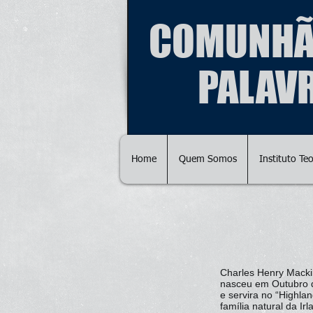
COMUNHÃ
PALAV
Home
Quem Somos
Instituto Te
Charles Henry Mackin
nasceu em Outubro d
e servira no “Highla
família natural da Ir