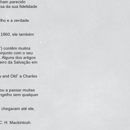
enham parecido
sa da sua fidelidade
lho e a verdade
 1860, ele também
”) contêm muitos
onjunto com o seu
. Alguns dos artigos
geiro da Salvação em
w and Old” a Charles
ou a passar muitas
angelho sem qualquer
o chegaram até ele,
C. H. Mackintosh.