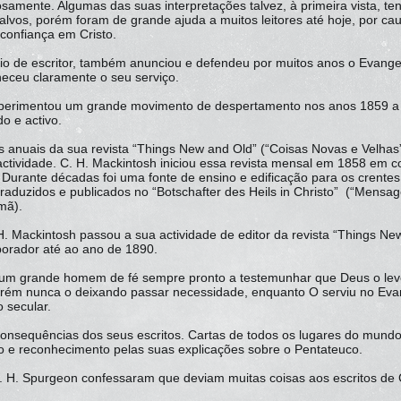
amente. Algumas das suas interpretações talvez, à primeira vista, t
alvos, porém foram de grande ajuda a muitos leitores até hoje, por cau
confiança em Cristo.
rio de escritor, também anunciou e defendeu por muitos anos o Evange
heceu claramente o seu serviço.
xperimentou um grande movimento de despertamento nos anos 1859 a
do e activo.
s anuais da sua revista “Things New and Old” (“Coisas Novas e Velhas
ctividade. C. H. Mackintosh iniciou essa revista mensal em 1858 em c
 Durante décadas foi uma fonte de ensino e edificação para os crentes
traduzidos e publicados no “Botschafter des Heils in Christo” (“Mensa
emã).
. Mackintosh passou a sua actividade de editor da revista “Things Ne
aborador até ao ano de 1890.
i um grande homem de fé sempre pronto a testemunhar que Deus o lev
orém nunca o deixando passar necessidade, enquanto O serviu no Ev
 secular.
as consequências dos seus escritos. Cartas de todos os lugares do mund
o e reconhecimento pelas suas explicações sobre o Pentateuco.
. H. Spurgeon confessaram que deviam muitas coisas aos escritos de 