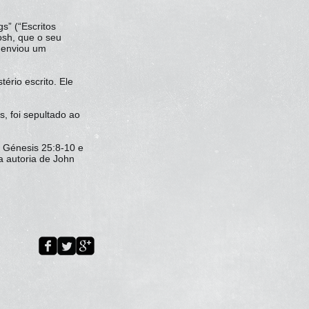
s” (“Escritos
osh, que o seu
o enviou um
ério escrito. Ele
, foi sepultado ao
m Génesis 25:8-10 e
a autoria de John