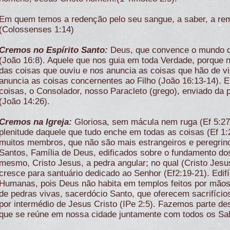
Em quem temos a redenção pelo seu sangue, a saber, a re
(Colossenses 1:14)
Cremos no Espírito Santo:
Deus, que convence o mundo do 
(João 16:8). Aquele que nos guia em toda Verdade, porque 
das coisas que ouviu e nos anuncia as coisas que hão de vir.
anuncia as coisas concernentes ao Filho (João 16:13-14). E
coisas, o Consolador, nosso Paracleto (grego), enviado da 
(João 14:26).
Cremos na Igreja:
Gloriosa, sem mácula nem ruga (Ef 5:27)
plenitude daquele que tudo enche em todas as coisas (Ef 1
muitos membros, que não são mais estrangeiros e peregri
Santos, Família de Deus, edificados sobre o fundamento dos
mesmo, Cristo Jesus, a pedra angular; no qual (Cristo Jesus
cresce para santuário dedicado ao Senhor (Ef2:19-21). Edif
Humanas, pois Deus não habita em templos feitos por mãos
de pedras vivas, sacerdócio Santo, que oferecem sacrifício
por intermédio de Jesus Cristo (IPe 2:5). Fazemos parte de
que se reúne em nossa cidade juntamente com todos os Sa