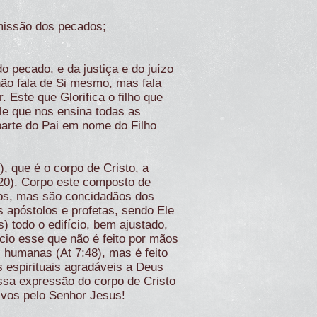
missão dos pecados;
pecado, e da justiça e do juízo
não fala de Si mesmo, mas fala
 Este que Glorifica o filho que
le que nos ensina todas as
parte do Pai em nome do Filho
, que é o corpo de Cristo, a
:20). Corpo este composto de
nos, mas são concidadãos dos
 apóstolos e profetas, sendo Ele
) todo o edifício, bem ajustado,
ício esse que não é feito por mãos
 humanas (At 7:48), mas é feito
s espirituais agradáveis a Deus
ssa expressão do corpo de Cristo
lvos pelo Senhor Jesus!