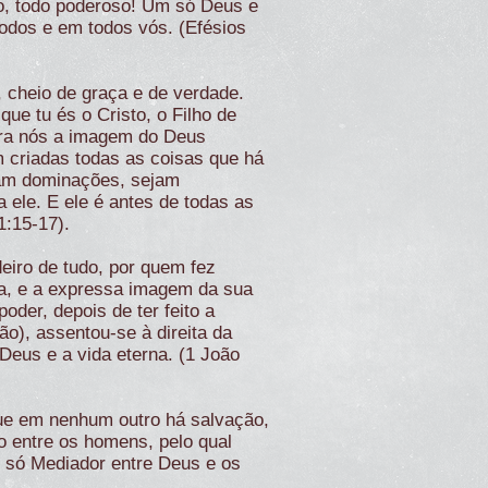
no, todo poderoso! Um só Deus e
 todos e em todos vós. (Efésios
i, cheio de graça e de verdade.
ue tu és o Cristo, o Filho de
ara nós a imagem do Deus
am criadas todas as coisas que há
ejam dominações, sejam
a ele. E ele é antes de todas as
1:15-17).
deiro de tudo, por quem fez
ia, e a expressa imagem da sua
oder, depois de ter feito a
o), assentou-se à direita da
 Deus e a vida eterna. (1 João
ue em nenhum outro há salvação,
 entre os homens, pelo qual
 só Mediador entre Deus e os