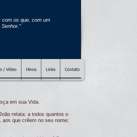
paz com os que, com um
 Senhor."
 / Vídeo
Hinos
Links
Contato
esça em sua Vida.
ão relata: a todos quantos o
s, aos que crêem no seu nome;