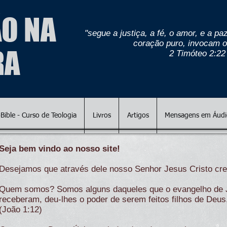
O NA
"segue a justiça, a fé, o amor, e a 
coração puro, invocam o
RA
2 Timóteo 2:22
oBible - Curso de Teologia
Livros
Artigos
Mensagens em Áudio
Seja bem vindo ao nosso site!
Desejamos que através dele nosso Senhor Jesus Cristo cr
Quem somos? Somos alguns daqueles que o evangelho de Jo
receberam, deu-lhes o poder de serem feitos filhos de Deu
(João 1:12)