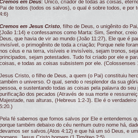
Cremos em Deus
: Único, criador de todas as coisas, eter
Pai de todos (todos os salvos), o qual é sobre todos, e por
4:6)
Cremos em Jesus Cristo
, filho de Deus, o unigênito do Pa
(João 1:14) e confessamos como Marta: Sim, Senhor, creio q
Deus, que havia de vir ao mundo (João 11:27), Ele que é p
invisível, o primogênito de toda a criação; Porque nele for
nos céus e na terra, visíveis e invisíveis, sejam tronos, s
principados, sejam potestades. Tudo foi criado por ele e par
coisas, e todas as coisas subsistem por ele. (Colossenses 
Jesus Cristo, o filho de Deus, a quem (o Pai) constituiu her
também o universo. O qual, sendo o resplendor da sua glór
pessoa, e sustentando todas as coisas pela palavra do seu p
purificação dos pecados (Através de sua morte e ressurreiçã
Majestade, nas alturas, (Hebreus 1:2-3). Ele é o verdadeiro
5:20.)
Pela fé sabemos que fomos salvos por Ele e entendemos q
porque também debaixo do céu nenhum outro nome há, dado
devamos ser salvos.(Atos 4:12) e que há um só Deus, e um
homens, Jesus Cristo homem.(1 Timóteo 2:5).