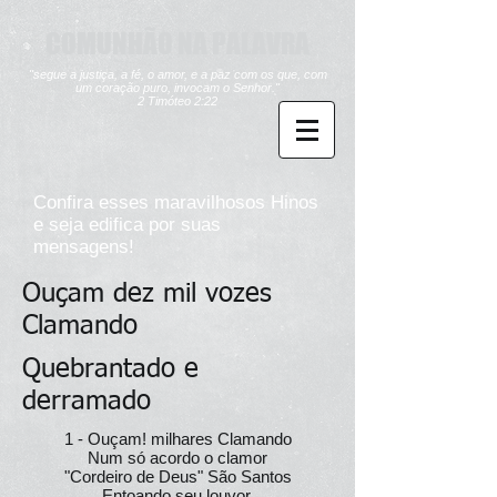
COMUNHÃO NA PALAVRA
"segue a justiça, a fé, o amor, e a paz com os que, com
um coração puro, invocam o Senhor."
2 Timóteo 2:22
Confira esses maravilhosos Hinos
e seja edifica por suas
mensagens!
Ouçam dez mil vozes
Clamando
Quebrantado e
derramado
1 - Ouçam! milhares Clamando
Num só acordo o clamor
"Cordeiro de Deus" São Santos
Entoando seu louvor.