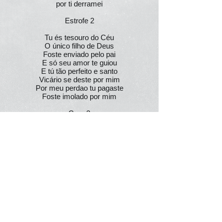
por ti derramei
Estrofe 2
Tu és tesouro do Céu
O único filho de Deus
Foste enviado pelo pai
E só seu amor te guiou
E tú tão perfeito e santo
Vicário se deste por mim
Por meu perdao tu pagaste
Foste imolado por mim
Coro 2
Tu quebrantado porque tanto me amas
Um precioso tesouro vertido por mim
Tu quebrantado e oferecido aos meus pes
Em doce abandono Cristo tua vida
derramastes por mim
Em doce abandono que seja minha vida
derramada por ti
Steve Green
Quem Somos