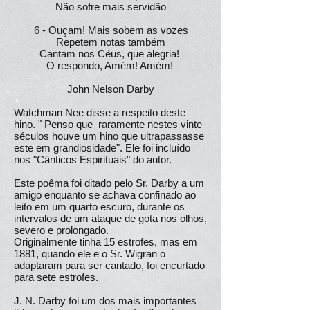
Não sofre mais servidão
6 - Ouçam! Mais sobem as vozes
Repetem notas também
Cantam nos Céus, que alegria!
O respondo, Amém! Amém!
John Nelson Darby
Watchman Nee disse a respeito deste
hino. " Penso que raramente nestes vinte
séculos houve um hino que ultrapassasse
este em grandiosidade". Ele foi incluído
nos "Cânticos Espirituais" do autor.
Este poêma foi ditado pelo Sr. Darby a um
amigo enquanto se achava confinado ao
leito em um quarto escuro, durante os
intervalos de um ataque de gota nos olhos,
severo e prolongado.
Originalmente tinha 15 estrofes, mas em
1881, quando ele e o Sr. Wigran o
adaptaram para ser cantado, foi encurtado
para sete estrofes.
J. N. Darby foi um dos mais importantes