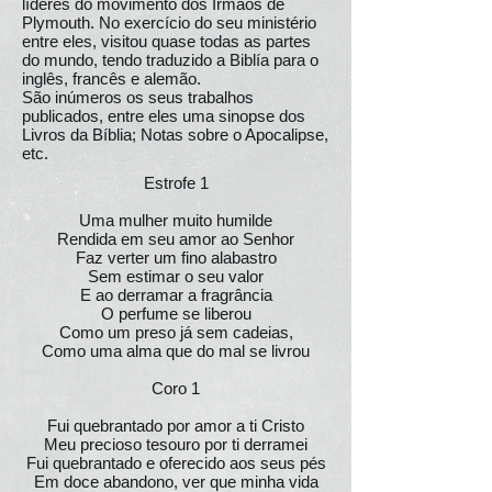
líderes do movimento dos Irmãos de
Plymouth. No exercício do seu ministério
entre eles, visitou quase todas as partes
do mundo, tendo traduzido a Biblía para o
inglês, francês e alemão.
São inúmeros os seus trabalhos
publicados, entre eles uma sinopse dos
Livros da Bíblia; Notas sobre o Apocalipse,
etc.
Estrofe 1
Uma mulher muito humilde
Rendida em seu amor ao Senhor
Faz verter um fino alabastro
Sem estimar o seu valor
E ao derramar a fragrância
O perfume se liberou
Como um preso já sem cadeias,
Como uma alma que do mal se livrou
Coro 1
Fui quebrantado por amor a ti Cristo
Meu precioso tesouro por ti derramei
Fui quebrantado e oferecido aos seus pés
Em doce abandono, ver que minha vida