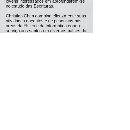
jovens interessados em aprofundarem-se
no estudo das Escrituras.
Christian Chen combina eficazmente suas
atividades docentes e de pesquisas nas
áreas da Física e da Informática com o
serviço aos santos em diversos países da
Ásia, na Nova Zelândia, Estados Unidos e
Brasil. É autor de mais de 15 livros, dos
quais O Duplo Chamamento, publicado
pela Editora dos Clássicos, é um deles.
Estraído do site:
www.editoradosclassicos.com.br
Quem Somos
A Bíblia Responde
Livros
Mensagens em Áudio e Vídeo
Contate-nos