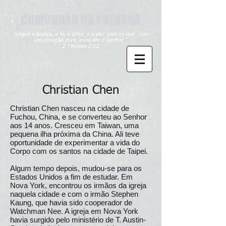
COMUNHÃO NA PALAVRA
"segue a justiça, a fé, o amor, e a paz com os que, com
um coração puro, invocam o Senhor."
2 Timóteo 2:22
Christian Chen
Christian Chen nasceu na cidade de
Fuchou, China, e se converteu ao Senhor
aos 14 anos. Cresceu em Taiwan, uma
pequena ilha próxima da China. Ali teve
oportunidade de experimentar a vida do
Corpo com os santos na cidade de Taipei.
Algum tempo depois, mudou-se para os
Estados Unidos a fim de estudar. Em
Nova York, encontrou os irmãos da igreja
naquela cidade e com o irmão Stephen
Kaung, que havia sido cooperador de
Watchman Nee. A igreja em Nova York
havia surgido pelo ministério de T. Austin-