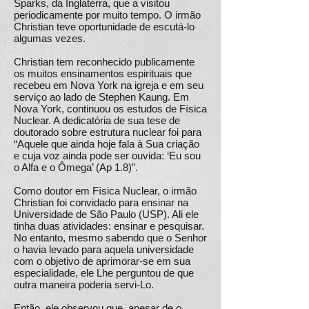
Sparks, da Inglaterra, que a visitou
periodicamente por muito tempo. O irmão
Christian teve oportunidade de escutá-lo
algumas vezes.
Christian tem reconhecido publicamente
os muitos ensinamentos espirituais que
recebeu em Nova York na igreja e em seu
serviço ao lado de Stephen Kaung. Em
Nova York, continuou os estudos de Física
Nuclear. A dedicatória de sua tese de
doutorado sobre estrutura nuclear foi para
“Aquele que ainda hoje fala à Sua criação
e cuja voz ainda pode ser ouvida: ‘Eu sou
o Alfa e o Ômega’ (Ap 1.8)”.
Como doutor em Física Nuclear, o irmão
Christian foi convidado para ensinar na
Universidade de São Paulo (USP). Ali ele
tinha duas atividades: ensinar e pesquisar.
No entanto, mesmo sabendo que o Senhor
o havia levado para aquela universidade
com o objetivo de aprimorar-se em sua
especialidade, ele Lhe perguntou de que
outra maneira poderia servi-Lo.
Então, ele observou que, apesar de o