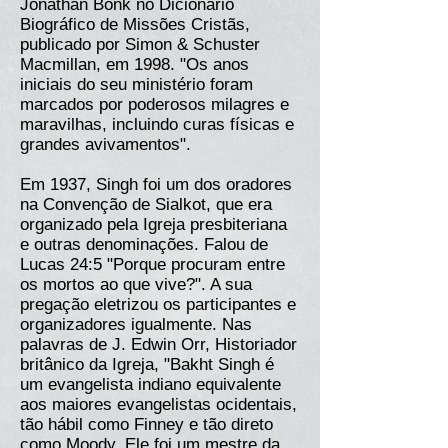
Jonathan Bonk no Dicionário
Biográfico de Missões Cristãs,
publicado por Simon & Schuster
Macmillan, em 1998. "Os anos
iniciais do seu ministério foram
marcados por poderosos milagres e
maravilhas, incluindo curas físicas e
grandes avivamentos".
Em 1937, Singh foi um dos oradores
na Convenção de Sialkot, que era
organizado pela Igreja presbiteriana
e outras denominações. Falou de
Lucas 24:5 "Porque procuram entre
os mortos ao que vive?". A sua
pregação eletrizou os participantes e
organizadores igualmente. Nas
palavras de J. Edwin Orr, Historiador
britânico da Igreja, "Bakht Singh é
um evangelista indiano equivalente
aos maiores evangelistas ocidentais,
tão hábil como Finney e tão direto
como Moody. Ele foi um mestre da