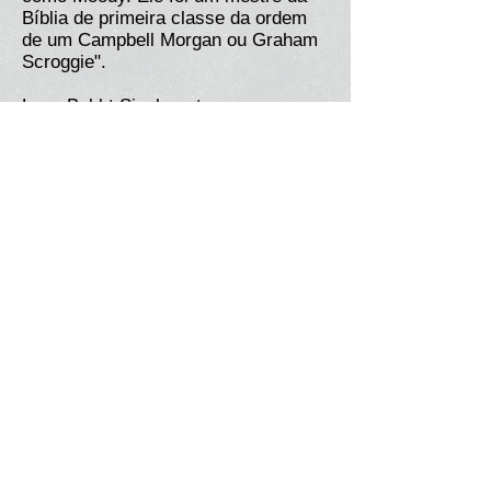
Bíblia de primeira classe da ordem
de um Campbell Morgan ou Graham
Scroggie".
Logo Bakht Singh se tornou um nome
familiar entre os cristãos
protestantes ao longo da Índia. As
notícias de sua vida extraordinária e
ministério se espalharam pelo mundo
através das revistas missionárias e
boletins. Ele foi um dos mais
procurados entre os evangelistas
jovens na Índia nesse momento. Só
em um mês recebeu mais de 400
convites de toda a Índia. Em 1938,
ele foi a Madras e depois a Kerala e
outras partes do Sul da Índia.
Milhares de pessoas se voltaram
para Cristo. Segundo Dave Hunt,
autor e escritor, "A chegada de Bakht
Singh tornou as igrejas de Madras ao
reverso... As multidões se reuniram