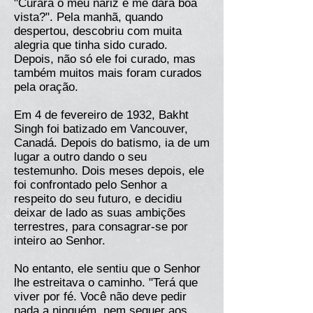
"Curará o meu nariz e me dará boa
vista?". Pela manhã, quando
despertou, descobriu com muita
alegria que tinha sido curado.
Depois, não só ele foi curado, mas
também muitos mais foram curados
pela oração.
Em 4 de fevereiro de 1932, Bakht
Singh foi batizado em Vancouver,
Canadá. Depois do batismo, ia de um
lugar a outro dando o seu
testemunho. Dois meses depois, ele
foi confrontado pelo Senhor a
respeito do seu futuro, e decidiu
deixar de lado as suas ambições
terrestres, para consagrar-se por
inteiro ao Senhor.
No entanto, ele sentiu que o Senhor
lhe estreitava o caminho. "Terá que
viver por fé. Você não deve pedir
nada a ninguém, nem sequer aos