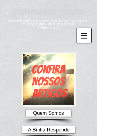
COMUNHÃO NA PALAVRA
"segue a justiça, a fé, o amor, e a paz com os que, com
um coração puro, invocam o Senhor."
2 Timóteo 2:22
Quem Somos
A Bíblia Responde