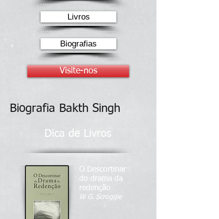
Livros
Biografias
Visite-nos
Biografia Bakth Singh
Dica de Livros
O Descortinar
do drama da
redenção
W G. Scroggie