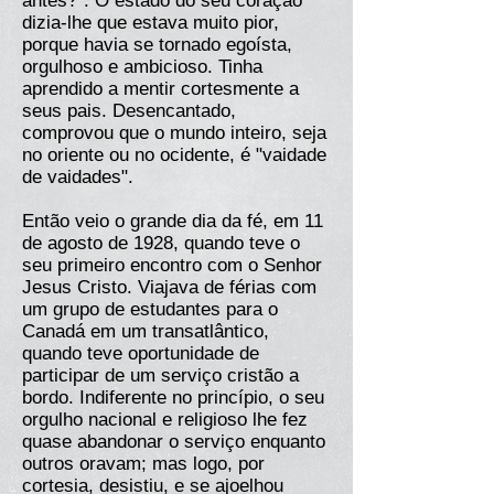
antes?". O estado do seu coração
dizia-lhe que estava muito pior,
porque havia se tornado egoísta,
orgulhoso e ambicioso. Tinha
aprendido a mentir cortesmente a
seus pais. Desencantado,
comprovou que o mundo inteiro, seja
no oriente ou no ocidente, é "vaidade
de vaidades".
Então veio o grande dia da fé, em 11
de agosto de 1928, quando teve o
seu primeiro encontro com o Senhor
Jesus Cristo. Viajava de férias com
um grupo de estudantes para o
Canadá em um transatlântico,
quando teve oportunidade de
participar de um serviço cristão a
bordo. Indiferente no princípio, o seu
orgulho nacional e religioso lhe fez
quase abandonar o serviço enquanto
outros oravam; mas logo, por
cortesia, desistiu, e se ajoelhou