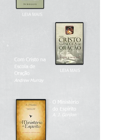
LEIA MAIS
Com Cristo na
Escola de
LEIA MAIS
Oração
Andrew Murray
O Ministério
do Espírito
A. J. Gordon