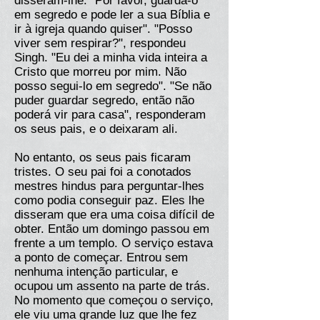
disseram-lhe. "Por favor, guarda-o
em segredo e pode ler a sua Bíblia e
ir à igreja quando quiser". "Posso
viver sem respirar?", respondeu
Singh. "Eu dei a minha vida inteira a
Cristo que morreu por mim. Não
posso segui-lo em segredo". "Se não
puder guardar segredo, então não
poderá vir para casa", responderam
os seus pais, e o deixaram ali.
No entanto, os seus pais ficaram
tristes. O seu pai foi a conotados
mestres hindus para perguntar-lhes
como podia conseguir paz. Eles lhe
disseram que era uma coisa difícil de
obter. Então um domingo passou em
frente a um templo. O serviço estava
a ponto de começar. Entrou sem
nenhuma intenção particular, e
ocupou um assento na parte de trás.
No momento que começou o serviço,
ele viu uma grande luz que lhe fez