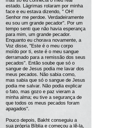
mas só eu conhecia o meu real
estado. Lágrimas rolaram por minha
face e eu estava dizendo, " OH!
Senhor me perdoe. Verdadeiramente
eu sou um grande pecador". Por um
tempo senti que não havia esperança
para mim, um grande pecador.
Enquanto eu chorava novamente, a
Voz disse, "Este é o meu corpo
moído por ti, este é o meu sangue
derramado para a remissão dos seus
pecados". Então soube que só o
sangue de Jesus podia me lavar dos
meus pecados. Não sabia como,
mas sabia que só o sangue de Jesus
podia me salvar. Não podia explicar
o fato, mas gozo e paz vieram a
minha alma; eu tive a segurança de
que todos os meus pecados foram
apagados".
Pouco depois, Bakht conseguiu a
sua própria Bíblia e começou a lê-la,